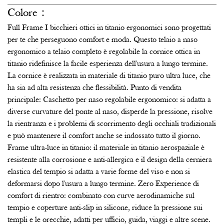
Colore：
Full Frame I bicchieri ottici in titanio ergonomici sono progettati
per te che perseguono comfort e moda. Questo telaio a naso
ergonomico a telaio completo è regolabile la cornice ottica in
titanio ridefinisce la facile esperienza dell'usura a lungo termine.
La cornice è realizzata in materiale di titanio puro ultra luce, che
ha sia ad alta resistenza che flessibilità. Punto di vendita
principale: Caschetto per naso regolabile ergonomico: si adatta a
diverse curvature del ponte al naso, disperde la pressione, risolve
la rientranza e i problemi di scorrimento degli occhiali tradizionali
e può mantenere il comfort anche se indossato tutto il giorno.
Frame ultra-luce in titanio: il materiale in titanio aerospaziale è
resistente alla corrosione e anti-allergica e il design della cerniera
elastica del tempio si adatta a varie forme del viso e non si
deformarsi dopo l'usura a lungo termine. Zero Experience di
comfort di rientro: combinato con curve aerodinamiche sul
tempio e coperture anti-slip in silicone, riduce la pressione sui
templi e le orecchie, adatti per ufficio, guida, viaggi e altre scene.