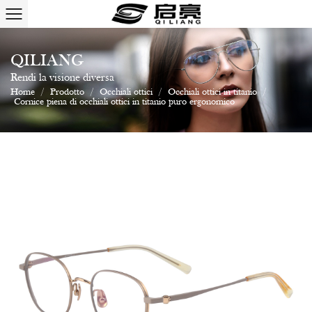
QILIANG
Rendi la visione diversa
Home
/
Prodotto
/
Occhiali ottici
/
Occhiali ottici in titanio
/
Cornice piena di occhiali ottici in titanio puro ergonomico